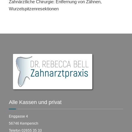
Zahnärztliche Chirurgie: Entfernung von Zähnen,
Wurzelspitzenresektionen
STELLENANGEBOT
Alle Kassen und privat
Enggasse 4
56746 Kempenich
Telefon 02655 35 33